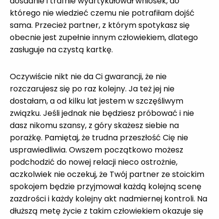
dosadnie i trafnie wyartykułował wniosek, do
którego nie wiedzieć czemu nie potrafiłam dojść
sama. Przecież partner, z którym spotykasz się
obecnie jest zupełnie innym człowiekiem, dlatego
zasługuje na czystą kartkę.
Oczywiście nikt nie da Ci gwarancji, że nie
rozczarujesz się po raz kolejny. Ja też jej nie
dostałam, a od kilku lat jestem w szczęśliwym
związku. Jeśli jednak nie będziesz próbować i nie
dasz nikomu szansy, z góry skażesz siebie na
porażkę. Pamiętaj, że trudna przeszłość Cię nie
usprawiedliwia. Owszem początkowo możesz
podchodzić do nowej relacji nieco ostrożnie,
aczkolwiek nie oczekuj, że Twój partner ze stoickim
spokojem będzie przyjmował każdą kolejną scenę
zazdrości i każdy kolejny akt nadmiernej kontroli. Na
dłuższą metę życie z takim człowiekiem okazuje się