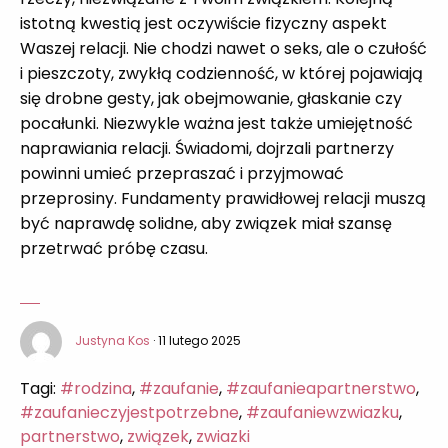
istotną kwestią jest oczywiście fizyczny aspekt
Waszej relacji. Nie chodzi nawet o seks, ale o czułość
i pieszczoty, zwykłą codzienność, w której pojawiają
się drobne gesty, jak obejmowanie, głaskanie czy
pocałunki. Niezwykle ważna jest także umiejętność
naprawiania relacji. Świadomi, dojrzali partnerzy
powinni umieć przepraszać i przyjmować
przeprosiny. Fundamenty prawidłowej relacji muszą
być naprawdę solidne, aby związek miał szansę
przetrwać próbę czasu.
Justyna Kos
· 11 lutego 2025
Tagi:
#rodzina
,
#zaufanie
,
#zaufanieapartnerstwo
,
#zaufanieczyjestpotrzebne
,
#zaufaniewzwiazku
,
partnerstwo
,
związek
,
zwiazki