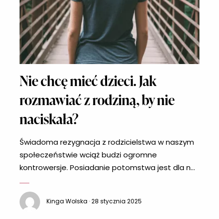
Nie chcę mieć dzieci. Jak
rozmawiać z rodziną, by nie
naciskała?
Świadoma rezygnacja z rodzicielstwa w naszym
społeczeństwie wciąż budzi ogromne
kontrowersje. Posiadanie potomstwa jest dla nas
bowiem naturalną koleją rzeczy. Choć przykro to
przyznać, to jednak wielu osobom wciąż ciężko
Kinga Wolska · 28 stycznia 2025
uwierzyć, że dwoje dorosłych ludzi naprawdę
może nie chcieć mieć dzieci, a małżeństwa z