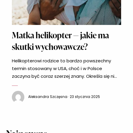
Matka helikopter — jakie ma
skutki wychowawcze?
Helikopterowi rodzice to bardzo powszechny
termin stosowany w USA, choć i w Polsce
zaczyna być coraz szerzej znany. Określa się nim
rodziców, którzy nieustannie czuwają nad swoimi
pociechami i śledzą każdy ich ruch. Jednak takie
Aleksandra Szczęsna · 23 stycznia 2025
wychowanie tylko pozornie buduje bliską więź i
jest bardzo szkodliwe dla dziecka. Kim jest matka
helikopter, jakie ma skutki wychowawcze