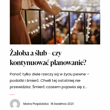
Żałoba a ślub – czy
kontynuować planowanie?
Ponoć tylko dwie rzeczy są w życiu pewne –
podatki i śmierć. Chwili tej ostatniej nie
przewidzisz. Śmierć czasem pojawia się z
najmniej przewidzianym momencie. Gdy twój
wymarzony ślub już za chwilę. Co w takiej sytuacji
Maria Przędolska · 16 kwietnia 2021
zrobić? Żałoba w sercu a nie na pokaz Już dawno