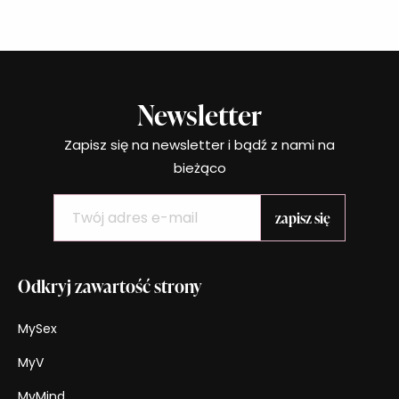
odeszły do lamusa te czasy, gdy kobieta po
stracie
Newsletter
Zapisz się na newsletter i bądź z nami na
bieżąco
Odkryj zawartość strony
MySex
MyV
MyMind