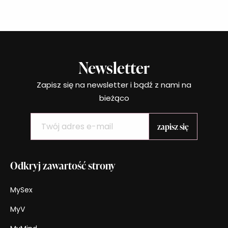
uszkodzeń. W celu pozbycia się rozstępów
można skorzystać z zabiegów medycyny
estetycznej, wykorzystywać wysokiej jakości
Newsletter
Zapisz się na newsletter i bądź z nami na
bieżąco
Odkryj zawartość strony
MySex
MyV