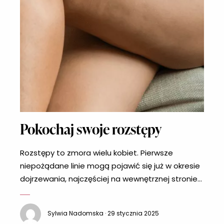
Pokochaj swoje rozstępy
Rozstępy to zmora wielu kobiet. Pierwsze
niepożądane linie mogą pojawić się już w okresie
dojrzewania, najczęściej na wewnętrznej stronie
ud oraz na piersiach. Problem zwykle nasila się
podczas ciąży, kiedy skóra jeszcze mocniej
Sylwia Nadomska · 29 stycznia 2025
narażona jest na pojawienie się różnego rodzaju