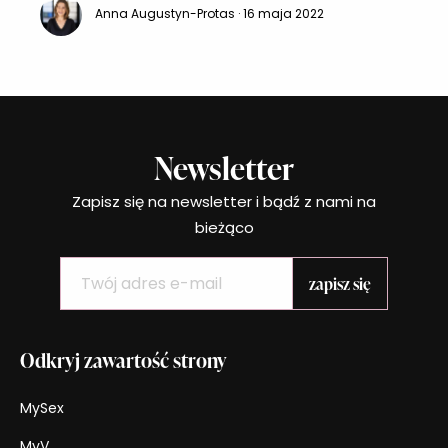
Anna Augustyn-Protas · 16 maja 2022
Kultura, socjalizowanie – czyli formowanie
według dwóch odrębnych wzorów, przez które
stajemy się inni, inne rzeczy są dla nas ważne i
oczywiste. Zobaczmy
Newsletter
Zapisz się na newsletter i bądź z nami na
bieżąco
Odkryj zawartość strony
MySex
MyV