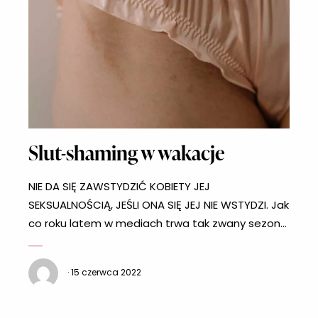
Slut-shaming w wakacje
NIE DA SIĘ ZAWSTYDZIĆ KOBIETY JEJ
SEKSUALNOŚCIĄ, JEŚLI ONA SIĘ JEJ NIE WSTYDZI. Jak
co roku latem w mediach trwa tak zwany sezon
ogórkowy; spada zainteresowanie odbiorców i
odbiorczyń newsów, przez co wydawcy wyłażą
· 15 czerwca 2022
ze skóry, żeby czymś przykuć naszą uwagę. A jak
zrobić to najskuteczniej? Jaki temat sprzeda się
zawsze i wszędzie? Co się