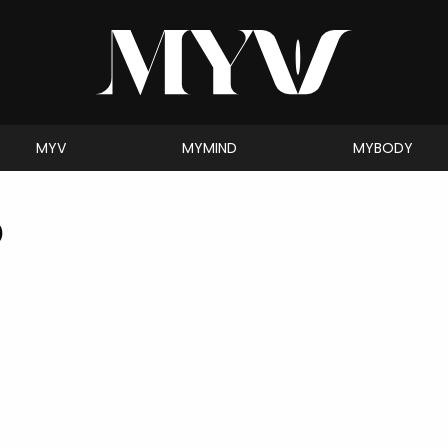
MYV
MYMIND
MYBODY
D