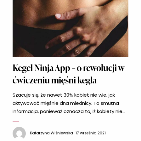
Kegel Ninja App – o rewolucji w
ćwiczeniu mięśni kegla
Szacuje się, że nawet 30% kobiet nie wie, jak
aktywować mięśnie dna miednicy. To smutna
informacja, ponieważ oznacza to, iż kobiety nie
dbają o swoje zdrowie i jakość życia seksualnego.
Regularne treningi to przecież gwarancja
Katarzyna Wiśniewska · 17 września 2021
dobrego zdrowia oraz wysokiego poziomu