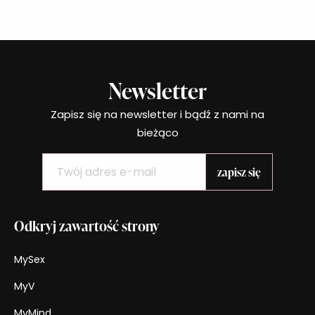
komfortu pod wieloma względami w przyszłości.
Każda świadoma swojego ciała kobieta powinna
więc regularnie ćwiczyć
Newsletter
Zapisz się na newsletter i bądź z nami na
bieżąco
Odkryj zawartość strony
MySex
MyV
MyMind