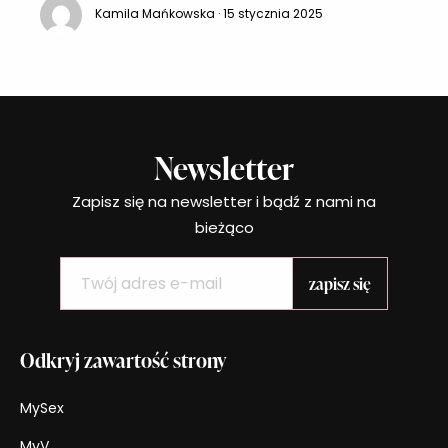
Kamila Mańkowska · 15 stycznia 2025
Zarządzanie swoim czasem, aby umiejętnie
podzielić go na pracę, obowiązki domowe, życie
rodzinne i prywatne oraz swoje hobby
Newsletter
Zapisz się na newsletter i bądź z nami na
bieżąco
Odkryj zawartość strony
MySex
MyV