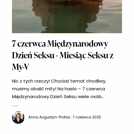
7 czerwca Międzynarodowy
Dzień Seksu - Miesiąc Seksu z
My-V
Nic z tych rzeczy! Chociaż temat chodliwy,
musimy obalić mity! Na hasło – 7 czerwca
Międzynarodowy Dzień Seksu wiele osób
przechodzą ciarki. Można słyszeć głosy, że 7
czerwca powinien być wolny od pracy w celach
Anna Augustyn-Protas · 7 czerwca 2025
prokreacyjnych. Uwaga! Pewnie zawiedziemy
niektóre z Was, ale święto, o którym piszemy nie