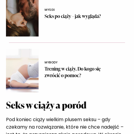
MYSEX
Seks po ciąży – jak wygląda?
MYBODY
Trening w ciąży. Do kogo się
zwrócić o pomoc?
Seks w ciąży a poród
Pod koniec ciąży wielkim plusem seksu – gdy
czekamy na rozwiązanie, które nie chce nadejść –