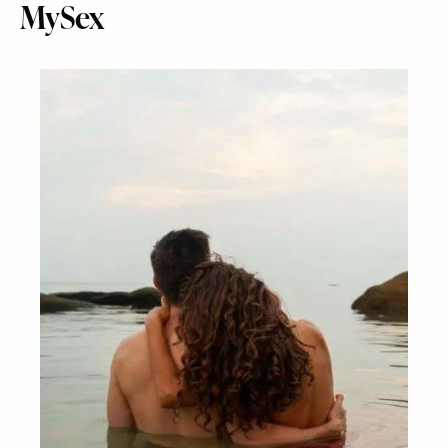
MySex