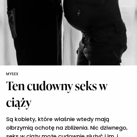
MYSEX
Ten cudowny seks w
ciąży
Są kobiety, które właśnie wtedy mają
olbrzymią ochotę na zbliżenia. Nic dziwnego,
seks w ciąży może cudownie służyć i im, i