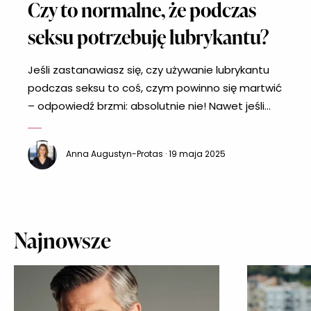
Czy to normalne, że podczas
seksu potrzebuję lubrykantu?
Jeśli zastanawiasz się, czy używanie lubrykantu
podczas seksu to coś, czym powinno się martwić
– odpowiedź brzmi: absolutnie nie! Nawet jeśli
kojarzy się go głównie z osobami
doświadczającymi suchości pochwy, w
Anna Augustyn-Protas · 19 maja 2025
rzeczywistości wiele osób stosuje go po prostu
dla większego komfortu i przyjemności. Naturalne
nawilżenie pochwy może zależeć od wielu
czynników, a sięganie po lubrykant
Najnowsze