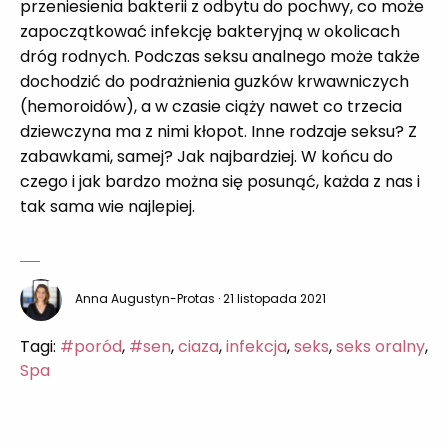
przeniesienia bakterii z odbytu do pochwy, co może
zapoczątkować infekcję bakteryjną w okolicach
dróg rodnych. Podczas seksu analnego może także
dochodzić do podrażnienia guzków krwawniczych
(hemoroidów), a w czasie ciąży nawet co trzecia
dziewczyna ma z nimi kłopot. Inne rodzaje seksu? Z
zabawkami, samej? Jak najbardziej. W końcu do
czego i jak bardzo można się posunąć, każda z nas i
tak sama wie najlepiej.
Anna Augustyn-Protas
· 21 listopada 2021
Tagi:
#poród
,
#sen
,
ciaza
,
infekcja
,
seks
,
seks oralny
,
Spa