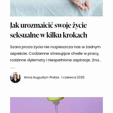
Jak urozmaicić swoje życie
seksualne w kilku krokach
Szara proza życia nie rozpieszcza nas w żadnym
aspekcie. Codzienne stresujące chwile w pracy,
rodzinne dylematy i niespełnione aspiracje. Znasz
to? Nie da się odciąć od tego idąc do łóżka. I tu
może wkraść się nuda. Co zrobić, aby urozmaicić
Anna Augustyn-Protas · 1 czerwca 2025
te erotyczne chwile? Są na szczęście na to
sprawdzone sposoby na wspaniałe życie
seksualne. Myśl