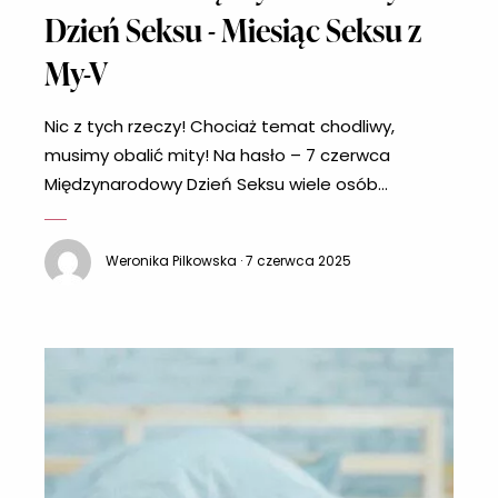
Dzień Seksu - Miesiąc Seksu z
My-V
Nic z tych rzeczy! Chociaż temat chodliwy,
musimy obalić mity! Na hasło – 7 czerwca
Międzynarodowy Dzień Seksu wiele osób
przechodzą ciarki. Można słyszeć głosy, że 7
czerwca powinien być wolny od pracy w celach
Weronika Pilkowska · 7 czerwca 2025
prokreacyjnych. Uwaga! Pewnie zawiedziemy
niektóre z Was, ale święto, o którym piszemy nie
istnieje. Po co świętować dzień, jeśli można