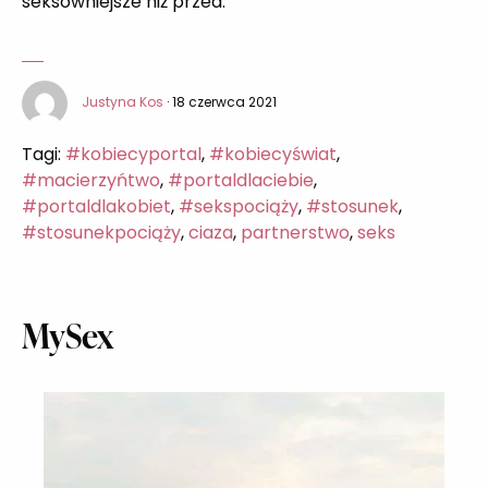
seksowniejsze niż przed.
Justyna Kos
· 18 czerwca 2021
Tagi:
#kobiecyportal
,
#kobiecyświat
,
#macierzyńtwo
,
#portaldlaciebie
,
#portaldlakobiet
,
#sekspociąży
,
#stosunek
,
#stosunekpociąży
,
ciaza
,
partnerstwo
,
seks
MySex