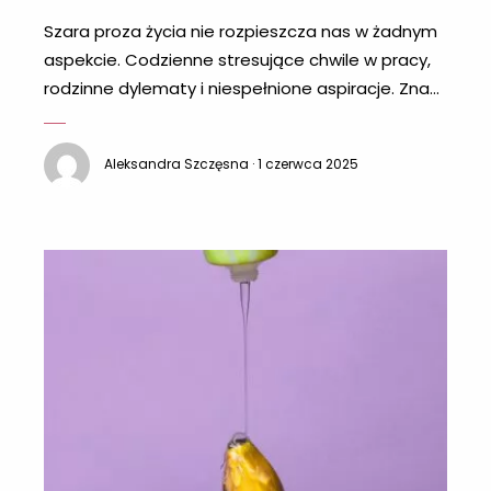
Szara proza życia nie rozpieszcza nas w żadnym
aspekcie. Codzienne stresujące chwile w pracy,
rodzinne dylematy i niespełnione aspiracje. Znasz
to? Nie da się odciąć od tego idąc do łóżka. I tu
może wkraść się nuda. Co zrobić, aby urozmaicić
Aleksandra Szczęsna · 1 czerwca 2025
te erotyczne chwile? Są na szczęście na to
sprawdzone sposoby na wspaniałe życie
seksualne. Myśl