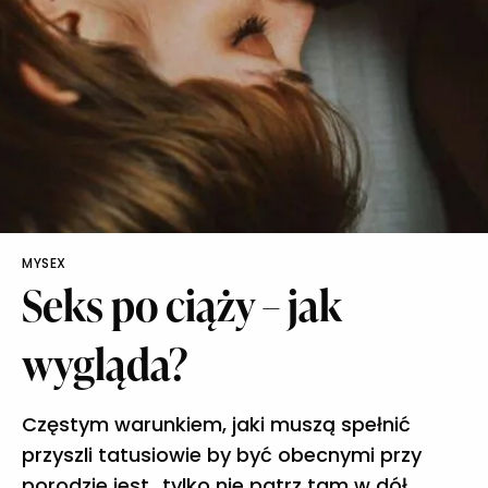
MYSEX
Seks po ciąży – jak
wygląda?
Częstym warunkiem, jaki muszą spełnić
przyszli tatusiowie by być obecnymi przy
porodzie jest „tylko nie patrz tam w dół,