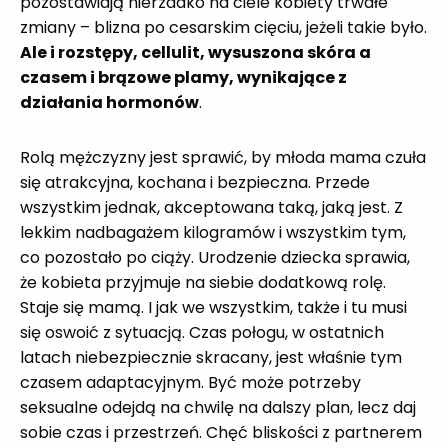
pozostawiają nierzadko na ciele kobiety trwałe
zmiany – blizna po cesarskim cięciu, jeżeli takie było.
Ale i rozstępy, cellulit, wysuszona skóra a
czasem i brązowe plamy, wynikające z
działania hormonów
.
Rolą mężczyzny jest sprawić, by młoda mama czuła
się atrakcyjna, kochana i bezpieczna. Przede
wszystkim jednak, akceptowana taką, jaką jest. Z
lekkim nadbagażem kilogramów i wszystkim tym,
co pozostało po ciąży. Urodzenie dziecka sprawia,
że kobieta przyjmuje na siebie dodatkową rolę.
Staje się mamą. I jak we wszystkim, także i tu musi
się oswoić z sytuacją. Czas połogu, w ostatnich
latach niebezpiecznie skracany, jest właśnie tym
czasem adaptacyjnym. Być może potrzeby
seksualne odejdą na chwilę na dalszy plan, lecz daj
sobie czas i przestrzeń. Chęć bliskości z partnerem