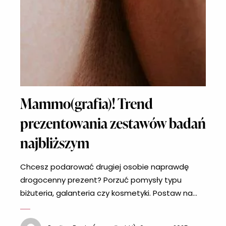
Mammo(grafia)! Trend
prezentowania zestawów badań
najbliższym
Chcesz podarować drugiej osobie naprawdę
drogocenny prezent? Porzuć pomysły typu
biżuteria, galanteria czy kosmetyki. Postaw na
coś, co jest najważniejsze, czyli zdrowie – w
końcu na pewno zauważasz, że to właśnie jest