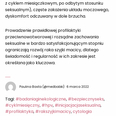
z cyklem miesiączkowym, po odbytym stosunku
seksualnym), częste zakażenia układu moczowego,
dyskomfort odczuwany w dole brzucha.
Prowadzenie prawidłowej profilaktyki
przeciwnowotworowej i rozsądne zachowania
seksualne w bardzo satysfakcjonującym stopniu
ograniczają rozwój raka szyjki macicy, dlatego
świadomość i regularność w ich zakresie jest
określana jako kluczowa.
Paulina Basta (@medbabki)
· 6 marca 2022
Tagi:
#badaniaginekologiczne
,
#bezpiecznyseks
,
#cyklmiesięczny
,
#hpv
,
#inicjacjacjaseksualna
,
#profilaktyka
,
#rakszyjkimacicy
,
cytologia