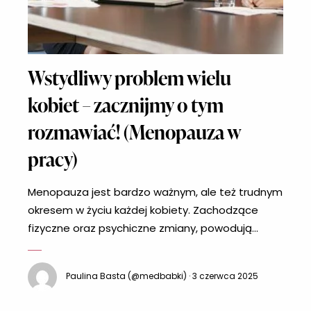
Wstydliwy problem wielu
kobiet – zacznijmy o tym
rozmawiać! (Menopauza w
pracy)
Menopauza jest bardzo ważnym, ale też trudnym
okresem w życiu każdej kobiety. Zachodzące
fizyczne oraz psychiczne zmiany, powodują
prawdziwą burzę w życiu pań. Jednak pomimo
tego wszystkiego nadal menopauza w pracy jest
Paulina Basta (@medbabki) · 3 czerwca 2025
tematem tabu. BBC wykonało sondaż na temat
menopauzy w pracy, który ukazał, że aż 70%