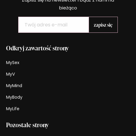
bieżąco
Odkryj zawartość strony
MySex
MyV
MyMind
MyBody
MyLife
Pozostałe strony