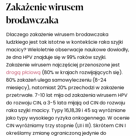
Zakażenie wirusem
brodawczaka
Dlaczego zakażenie wirusem brodawczaka
ludzkiego jest tak istotne w kontekście raka szyjki
macicy? Wieloletnie obserwacje naukowe dowiodły,
że dna HPV znajduje się w 99% raków szyjki.
Zakażenie wirusem najczęściej przenoszone jest
drogą płciową
(80% w krajach rozwijających się).
80% zakażeń ulega samowyleczeniu (8-24
miesięcy), natomiast 20% przechodzi w zakażenie
przetrwałe. 7-10 lat mija od zakażenia wirusem HPV
do rozwoju CIN, a 3-5 lata mijają od CIN do rozwoju
raka szyjki macicy. Typy 16,18,39 i 45 są wyróżniane
jako typy wysokiego ryzyka onkogennego. W ocenie
CIN wyróżniamy trzy stopnie (I,II i III). Skrótem CIN I
określamy zmianę ograniczoną jedynie do