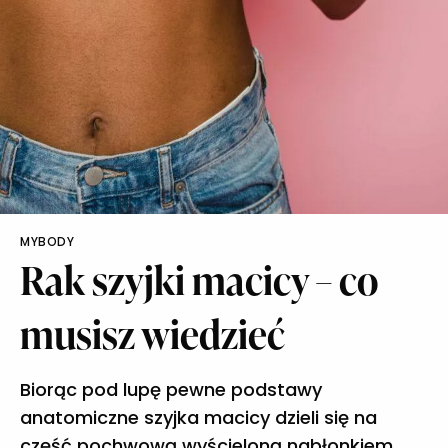
MYBODY
Rak szyjki macicy – co
musisz wiedzieć
Biorąc pod lupę pewne podstawy
anatomiczne szyjka macicy dzieli się na
część pochwową wyścieloną nabłonkiem