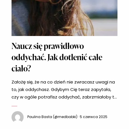
Naucz się prawidłowo
oddychać. Jak dotlenić całe
ciało?
Założę się, że na co dzień nie zwracasz uwagi na
to, jak oddychasz. Gdybym Cię teraz zapytała,
czy w ogóle potrafisz oddychać, zabrzmiałoby to
trochę jak swego rodzaju prowokacja. Proces ten
wydaje nam się przecież wyjątkowo prosty, w
Paulina Basta (@medbabki) · 5 czerwca 2025
końcu wszystko wówczas dzieje się właściwie
samo. Ale czy na pewno tak właśnie powinno