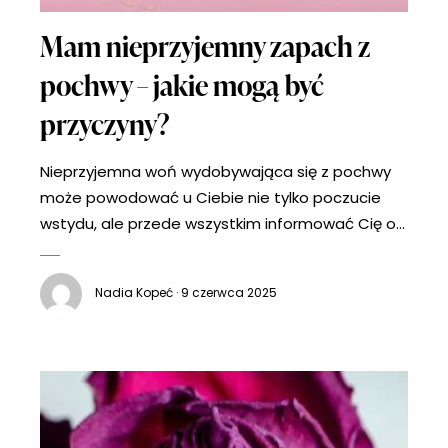
Mam nieprzyjemny zapach z
pochwy – jakie mogą być
przyczyny?
Nieprzyjemna woń wydobywająca się z pochwy
może powodować u Ciebie nie tylko poczucie
wstydu, ale przede wszystkim informować Cię o
chorobie. Zapach może przypominać rybę, chleb
bądź piwo – wszystko zależy od tego, co jest
Nadia Kopeć · 9 czerwca 2025
przyczyną dolegliwości intymnych. Przekonaj się,
co najczęściej powoduje nieprzyjemny zapach z
pochwy! Jakie są najczęstsze przyczyny
nieprzyjemnego zapachu z pochwy?