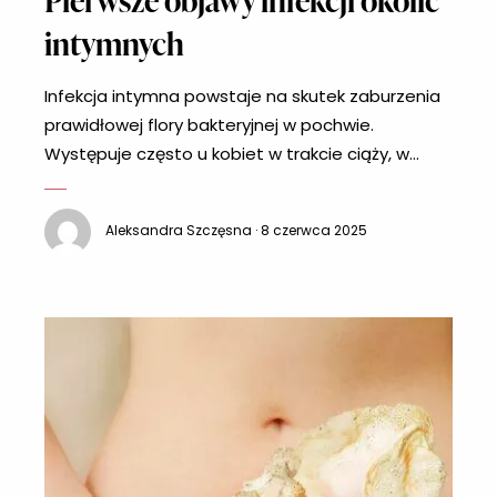
intymnych
Infekcja intymna powstaje na skutek zaburzenia
prawidłowej flory bakteryjnej w pochwie.
Występuje często u kobiet w trakcie ciąży, w
okresie menopauzy, podczas antybiotykoterapii
czy też w związku z aktywnością seksualną.
Aleksandra Szczęsna · 8 czerwca 2025
Poznaj pierwsze objawy infekcji intymnej, aby
szybko rozpocząć leczenie. Jak powstaje infekcja
intymna? Kobiety w trakcie swojego życia często
są narażone na występowanie infekcji intymnej.