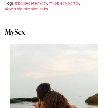
Tagi:
#kobiecetematy
,
#kobiecyportal
,
#portaldlakobiet
,
seks
MySex