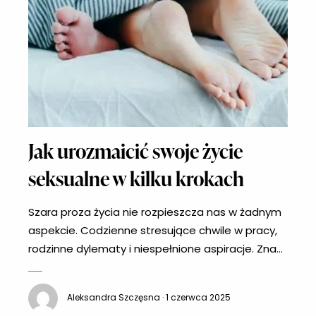
Jak urozmaicić swoje życie
seksualne w kilku krokach
Szara proza życia nie rozpieszcza nas w żadnym
aspekcie. Codzienne stresujące chwile w pracy,
rodzinne dylematy i niespełnione aspiracje. Znasz
to? Nie da się odciąć od tego idąc do łóżka. I tu
może wkraść się nuda. Co zrobić, aby urozmaicić
Aleksandra Szczęsna · 1 czerwca 2025
te erotyczne chwile? Są na szczęście na to