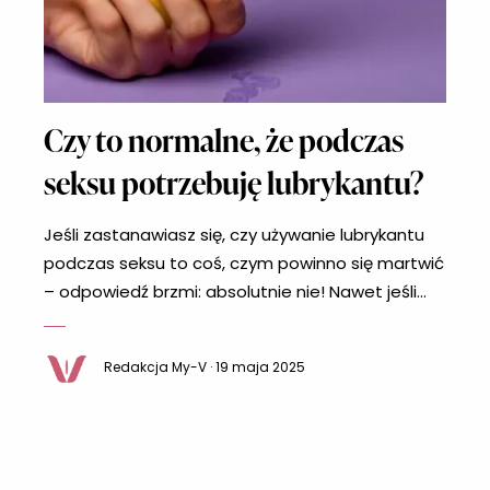
Czy to normalne, że podczas
seksu potrzebuję lubrykantu?
Jeśli zastanawiasz się, czy używanie lubrykantu
podczas seksu to coś, czym powinno się martwić
– odpowiedź brzmi: absolutnie nie! Nawet jeśli
kojarzy się go głównie z osobami
doświadczającymi suchości pochwy, w
Redakcja My-V · 19 maja 2025
rzeczywistości wiele osób stosuje go po prostu
dla większego komfortu i przyjemności. Naturalne
nawilżenie pochwy może zależeć od wielu
czynników, a sięganie po lubrykant