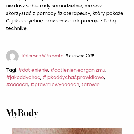
nie dasz sobie rady samodzielnie, możesz
skorzystać z pomocy fizjoterapeuty, który pokaże
Ci jak oddychać prawidłowo i dopracuje z Tobą
technikę.
Katarzyna Wiśniewska
· 5 czerwca 2025
Tagi:
#dotlenienie
,
#dotlenienieorganizmu
,
#jakoddychać
,
#jakoddychaćprawidłowo
,
#oddech
,
#prawidłowyoddech
,
zdrowie
MyBody