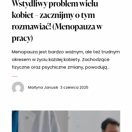
Wstydliwy problem wielu
kobiet – zacznijmy o tym
rozmawiać! (Menopauza w
pracy)
Menopauza jest bardzo ważnym, ale też trudnym
okresem w życiu każdej kobiety. Zachodzące
fizyczne oraz psychiczne zmiany, powodują
prawdziwą burzę w życiu pań. Jednak pomimo
tego wszystkiego nadal menopauza w pracy jest
Martyna Janusik · 3 czerwca 2025
tematem tabu. BBC wykonało sondaż na temat
menopauzy w pracy, który ukazał, że aż 70%
kobiet nie przyznaje się do tego, że borykają