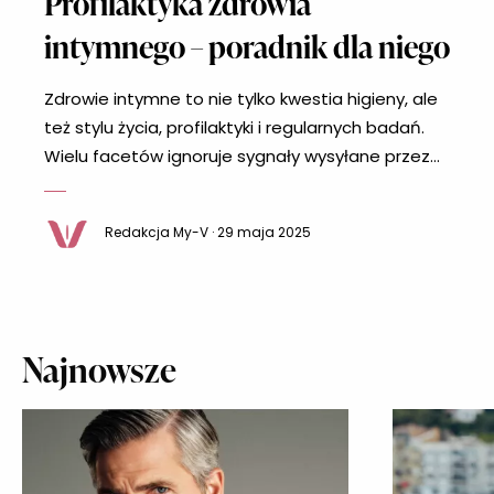
Profilaktyka zdrowia
intymnego – poradnik dla niego
Zdrowie intymne to nie tylko kwestia higieny, ale
też stylu życia, profilaktyki i regularnych badań.
Wielu facetów ignoruje sygnały wysyłane przez
swój organizm, wychodząc z założenia, że
„przejdzie samo”. Niestety, zaniedbania w tej
Redakcja My-V · 29 maja 2025
sferze mogą prowadzić do infekcji, problemów z
płodnością, a nawet poważnych chorób. Jak więc
dbać o zdrowie intymne mężczyzny, żeby uniknąć
nieprzyjemnych
Najnowsze