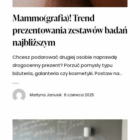
Mammo(grafia)! Trend
prezentowania zestawów badań
najbliższym
Chcesz podarować drugiej osobie naprawdę
drogocenny prezent? Porzuć pomysły typu
biżuteria, galanteria czy kosmetyki. Postaw na
coś, co jest najważniejsze, czyli zdrowie – w
końcu na pewno zauważasz, że to właśnie jest
Martyna Janusik · 6 czerwca 2025
istotne w życiu, a nie drogie dodatki. Sprezentuj
mamie, żonie, babci, siostrze, przyjaciółce czy
innej bliskiej osobie możliwość wykonania
mammografii. Czy mammografia to