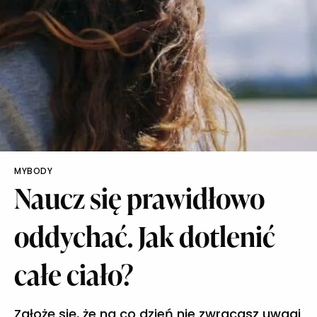
MYBODY
Naucz się prawidłowo
oddychać. Jak dotlenić
całe ciało?
Założę się, że na co dzień nie zwracasz uwagi