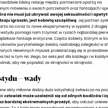
awdziwie bliską relację między partnerami opartą na
nym mówieniu o swoich potrzebach oraz fantazjach i speł
óra nie musi już ukrywać swojej seksualności i apety
zaju igraszki, jest kobietą szczęśliwą
. Jej partner zys
arta na coraz to nowe eksperymenty w sypialni. Z drugiej 
wstydu pomaga nam trzymać w ryzach najbardziej pier
najdziksze fantazje erotyczne. Często kobiety, którym w k
z okowów purytańskiego świata, nadrabiają zaległości w s
 szarych niewinnych myszek przeistaczają się w prawdzi
 ma też w tym nic złego, bo seks jest dla każdego i w każdy
ednak, aby nie popadać ze skrajności w skrajność.
stydu — wady
ne akty miłosne dadzą dużo satysfakcji zwłaszcza na poc
ak
człowiek może uzależnić się od silnych bodźców i 
raz bardziej ekstremalnych przeżyć
, aby odczuć uniesien
gazm. To z kolei może powodować niezadowolenie z życia