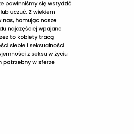
że powinniśmy się wstydzić
lub uczuć. Z wiekiem
w nas, hamując nasze
du najczęściej wpajane
zez to kobiety tracą
ci siebie i seksualności
yjemności z seksu w życiu
m potrzebny w sferze