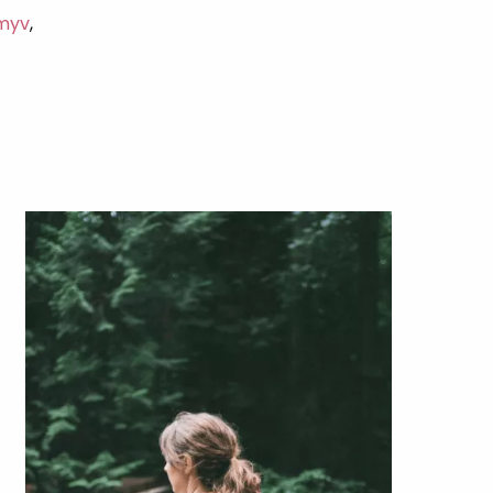
myv
,