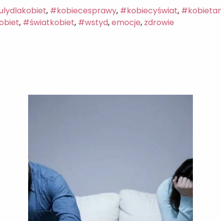
ulydlakobiet
,
#kobiecesprawy
,
#kobiecyświat
,
#kobieta
obiet
,
#światkobiet
,
#wstyd
,
emocje
,
zdrowie