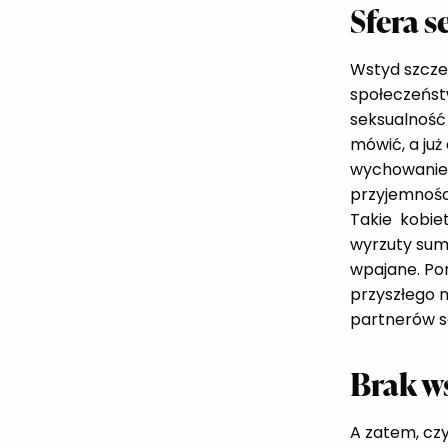
Sfera s
Wstyd szcze
społeczeńst
seksualność 
mówić, a już
wychowanie 
przyjemnośc
Takie kobiet
wyrzuty sumi
wpajane. Po
przyszłego m
partnerów se
Brak w
A zatem, czy