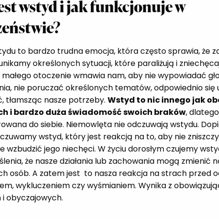
st wstyd i jak funkcjonuje w
zeństwie?
tydu to bardzo trudna emocja, która często sprawia, że
i unikamy określonych sytuacji, które paraliżują i zniechęc
Od małego otoczenie wmawia nam, aby nie wypowiadać gł
ia, nie poruczać określonych tematów, odpowiednio się u
 tłamsząc nasze potrzeby.
Wstyd to nic innego jak o
ych i bardzo duża świadomość swoich braków
, dlatego
rowana do siebie. Niemowlęta nie odczuwają wstydu. Dop
zuwamy wstyd, który jest reakcją na to, aby nie zniszczyć
ie wzbudzić jego niechęci. W życiu dorosłym czujemy wstyd
lenia, że nasze działania lub zachowania mogą zmienić n
ch osób. A zatem jest to nasza reakcja na strach przed 
em, wykluczeniem czy wyśmianiem. Wynika z obowiązuj
 i obyczajowych.