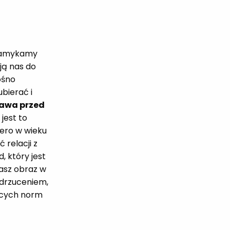
 zamykamy
ają nas do
ośno
bierać i
bawa przed
 jest to
iero w wieku
 relacji z
, który jest
asz obraz w
odrzuceniem,
ących norm