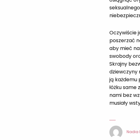
seksualnego
niebezpieczn
Oczywiście j
poszerzać n
aby mieć na 
swobody ora
Skrajny bez
dziewczyny 
ją każdemu 
łóżku same 
nami bez wz
musiały wstyd
Nadia 