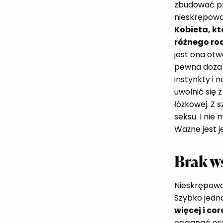
zbudować pr
nieskrępowa
Kobieta, kt
różnego rod
jest ona otw
pewna doza 
instynkty i 
uwolnić się 
łóżkowej. Z
seksu. I nie
Ważne jest j
Brak w
Nieskrępowa
Szybko jedn
więcej i co
osiągnąć or