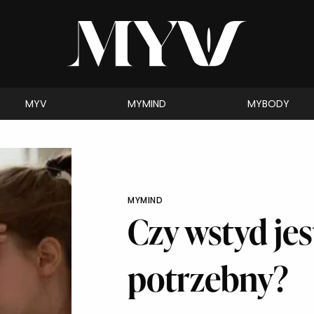
MYV
MYMIND
MYBODY
MYMIND
Czy wstyd je
potrzebny?