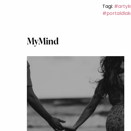
Tagi:
#artyk
#portaldlak
MyMind