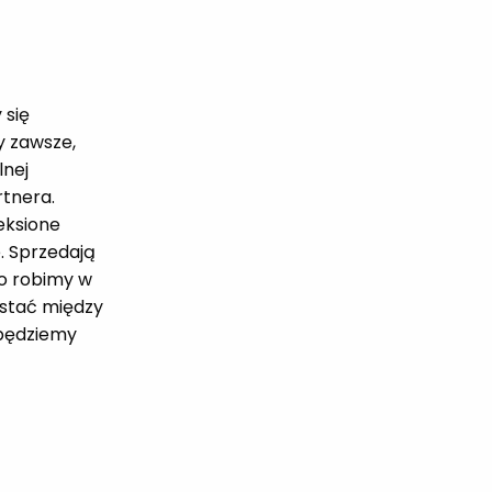
 się
y zawsze,
lnej
tnera.
eksione
. Sprzedają
co robimy w
ostać między
 będziemy