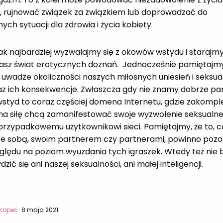
, rujnować związek za związkiem lub doprowadzać do
ych sytuacji dla zdrowia i życia kobiety.
ak najbardziej wyzwalajmy się z okowów wstydu i starajmy
asz świat erotycznych doznań. Jednocześnie pamiętajm
uwadze okoliczności naszych miłosnych uniesień i seksua
z ich konsekwencje. Zwłaszcza gdy nie znamy dobrze par
wstyd to coraz częściej domena Internetu, gdzie zakompl
na siłę chcą zamanifestować swoje wyzwolenie seksualne
przypadkowemu użytkownikowi sieci. Pamiętajmy, że to, 
ze sobą, swoim partnerem czy partnerami, powinno poz
ględu na poziom wyuzdania tych igraszek. Wtedy też nie
zić się ani naszej seksualności, ani małej inteligencji.
Kopeć
· 8 maja 2021