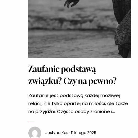
Zaufanie podstawą
związku? Czy na pewno?
Zaufanie jest podstawą każdej możliwej
relacji, nie tylko opartej na miłości, ale także
na przyjaźni. Często osoby zranione i
odrzucone w przeszłości boją się kolejnej
krzywdy i stają się nieufne. Związek dwojga
Justyna Kos · 11 lutego 2025
ludzi, z których jedno ma kłopoty z