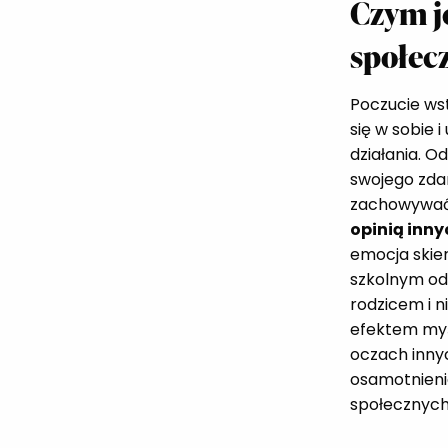
Czym je
społec
Poczucie ws
się w sobie 
działania. 
swojego zdan
zachowywać,
opinią inn
emocja skie
szkolnym odc
rodzicem i n
efektem myś
oczach inny
osamotnieni
społecznych