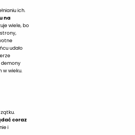
nianiu ich.
tu na
kuje wiele, bo
strony,
wotne
ońcu udało
ferze
we demony
m w wieku.
zątku.
żądać coraz
ie i