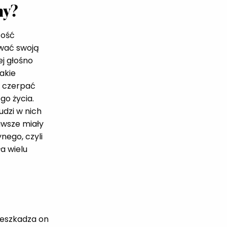
ny?
zość
ować swoją
ej głośno
takie
i czerpać
go życia.
udzi w nich
awsze miały
nego, czyli
ła wielu
rzeszkadza on