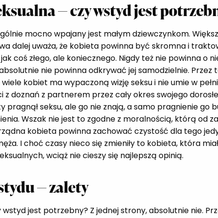
eksualna — czy wstyd jest potrzeb
gólnie mocno wpajany jest małym dziewczynkom. Więks
wa dalej uważa, że kobieta powinna być skromna i trakt
jak coś złego, ale koniecznego. Nigdy też nie powinna o ni
 absolutnie nie powinna odkrywać jej samodzielnie. Przez 
wiele kobiet ma wypaczoną wizję seksu i nie umie w pełn
i z doznań z partnerem przez cały okres swojego dorosłe
y pragnął seksu, ale go nie znają, a samo pragnienie go b
enia. Wszak nie jest to zgodne z moralnością, którą od z
rządna kobieta powinna zachować czystość dla tego jedy
ęża. I choć czasy nieco się zmieniły to kobieta, która mia
ksualnych, wciąż nie cieszy się najlepszą opinią.
stydu — zalety
 wstyd jest potrzebny? Z jednej strony, absolutnie nie. P