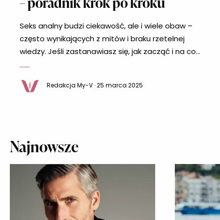
– poradnik krok po kroku
Seks analny budzi ciekawość, ale i wiele obaw –
często wynikających z mitów i braku rzetelnej
wiedzy. Jeśli zastanawiasz się, jak zacząć i na co
zwrócić uwagę, ten poradnik rozwieje Twoje
wątpliwości. Odpowiemy na pytania o
Redakcja My-V · 25 marca 2025
bezpieczeństwo seksu analnego, przygotowanie
oraz najczęstsze mity z nim związane.
Zapraszamy do lektury! Jak zacząć seks analny?
Przygotowanie to
Najnowsze