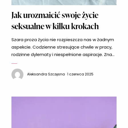
Jak urozmaicić swoje życie
seksualne w kilku krokach
Szara proza życia nie rozpieszcza nas w żadnym
aspekcie. Codzienne stresujące chwile w pracy,
rodzinne dylematy i niespełnione aspiracje. Znasz
to? Nie da się odciąć od tego idąc do łóżka. I tu
może wkraść się nuda. Co zrobić, aby urozmaicić
Aleksandra Szczęsna · 1 czerwca 2025
te erotyczne chwile? Są na szczęście na to
sprawdzone sposoby na wspaniałe życie
seksualne. Myśl