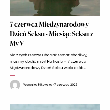
7 czerwca Międzynarodowy
Dzień Seksu - Miesiąc Seksu z
My-V
Nic z tych rzeczy! Chociaż temat chodliwy,
musimy obalić mity! Na hasło – 7 czerwca
Międzynarodowy Dzień Seksu wiele osób
przechodzą ciarki. Można słyszeć głosy, że 7
czerwca powinien być wolny od pracy w celach
Weronika Pilkowska · 7 czerwca 2025
prokreacyjnych. Uwaga! Pewnie zawiedziemy
niektóre z Was, ale święto, o którym piszemy nie
istnieje. Po co świętować dzień, jeśli można