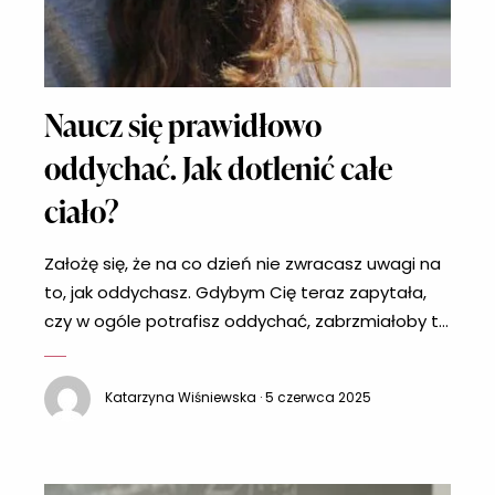
Naucz się prawidłowo
oddychać. Jak dotlenić całe
ciało?
Założę się, że na co dzień nie zwracasz uwagi na
to, jak oddychasz. Gdybym Cię teraz zapytała,
czy w ogóle potrafisz oddychać, zabrzmiałoby to
trochę jak swego rodzaju prowokacja. Proces ten
wydaje nam się przecież wyjątkowo prosty, w
Katarzyna Wiśniewska · 5 czerwca 2025
końcu wszystko wówczas dzieje się właściwie
samo. Ale czy na pewno tak właśnie powinno
być? W procesie