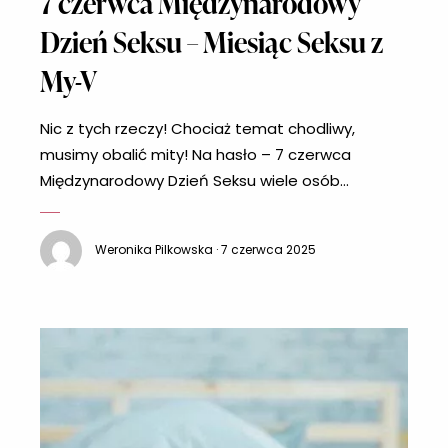
7 czerwca Międzynarodowy
Dzień Seksu – Miesiąc Seksu z
My-V
Nic z tych rzeczy! Chociaż temat chodliwy,
musimy obalić mity! Na hasło – 7 czerwca
Międzynarodowy Dzień Seksu wiele osób
przechodzą ciarki. Można słyszeć głosy, że 7
czerwca powinien być wolny od pracy w celach
Weronika Pilkowska · 7 czerwca 2025
prokreacyjnych. Uwaga! Pewnie zawiedziemy
niektóre z Was, ale święto, o którym piszemy nie
istnieje. Po co świętować dzień, jeśli można