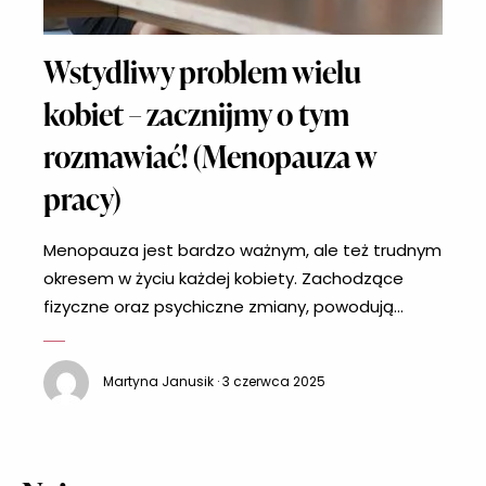
Wstydliwy problem wielu
kobiet – zacznijmy o tym
rozmawiać! (Menopauza w
pracy)
Menopauza jest bardzo ważnym, ale też trudnym
okresem w życiu każdej kobiety. Zachodzące
fizyczne oraz psychiczne zmiany, powodują
prawdziwą burzę w życiu pań. Jednak pomimo
tego wszystkiego nadal menopauza w pracy jest
Martyna Janusik · 3 czerwca 2025
tematem tabu. BBC wykonało sondaż na temat
menopauzy w pracy, który ukazał, że aż 70%
kobiet nie przyznaje się do tego, że borykają