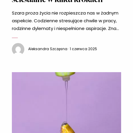
Szara proza życia nie rozpieszcza nas w żadnym
aspekcie. Codzienne stresujące chwile w pracy,
rodzinne dylematy i niespełnione aspiracje. Znasz
to? Nie da się odciąć od tego idąc do łóżka. I tu
może wkraść się nuda. Co zrobić, aby urozmaicić
Aleksandra Szczęsna · 1 czerwca 2025
te erotyczne chwile? Są na szczęście na to
sprawdzone sposoby na wspaniałe życie
seksualne. Myśl