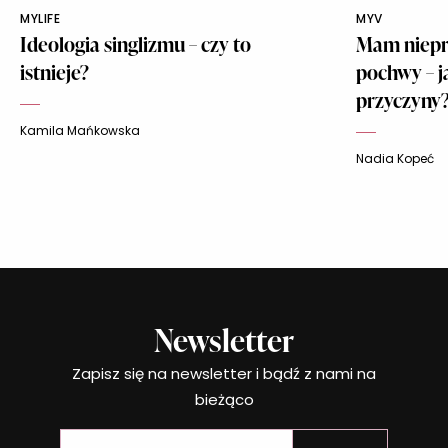
MYLIFE
MYV
Ideologia singlizmu – czy to
Mam niepr
istnieje?
pochwy – j
przyczyny
Kamila Mańkowska
Nadia Kopeć
Newsletter
Zapisz się na newsletter i bądź z nami na
bieżąco