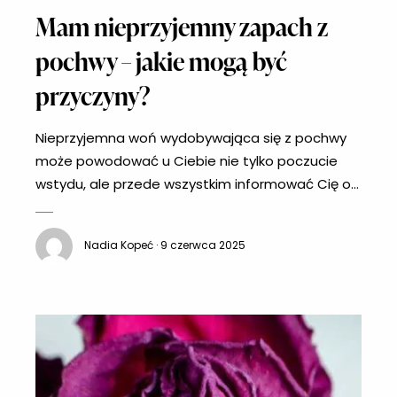
Mam nieprzyjemny zapach z
pochwy – jakie mogą być
przyczyny?
Nieprzyjemna woń wydobywająca się z pochwy
może powodować u Ciebie nie tylko poczucie
wstydu, ale przede wszystkim informować Cię o
chorobie. Zapach może przypominać rybę, chleb
bądź piwo – wszystko zależy od tego, co jest
Nadia Kopeć · 9 czerwca 2025
przyczyną dolegliwości intymnych. Przekonaj się,
co najczęściej powoduje nieprzyjemny zapach z
pochwy! Jakie są najczęstsze przyczyny
nieprzyjemnego zapachu z pochwy?