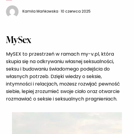
budzi już zdziwienia. Skąd ta zmiana? A może to
Kamila Mańkowska · 10 czerwca 2025
rozkwit tzw. ideologii singlizmu? Ideologia singlizmu –
czy naprawdę istnieje? W mediach czasem można
spotkać
MySex
MySEX to przestrzeń w ramach my-v.pl, która
skupia się na odkrywaniu własnej seksualności,
seksu i budowaniu świadomego podejścia do
własnych potrzeb. Dzięki wiedzy o seksie,
intymności i relacjach, możesz rozwijać pewność
siebie, lepiej zrozumieć swoje ciało oraz otwarcie
rozmawiać o seksie i seksualnych pragnieniach.