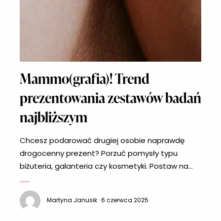
Mammo(grafia)! Trend
prezentowania zestawów badań
najbliższym
Chcesz podarować drugiej osobie naprawdę
drogocenny prezent? Porzuć pomysły typu
biżuteria, galanteria czy kosmetyki. Postaw na
coś, co jest najważniejsze, czyli zdrowie – w
końcu na pewno zauważasz, że to właśnie jest
Martyna Janusik · 6 czerwca 2025
istotne w życiu, a nie drogie dodatki. Sprezentuj
mamie, żonie, babci, siostrze, przyjaciółce czy