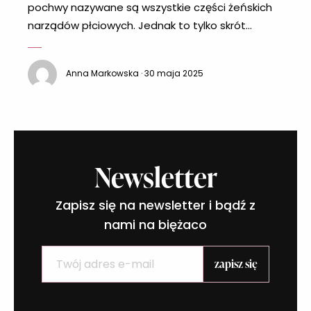
pochwy nazywane są wszystkie części żeńskich
narządów płciowych. Jednak to tylko skrót
myślowy, a budowa kobiecego ciała jest dużo
bardziej skomplikowana. Dlatego sprawdź, co to
Anna Markowska · 30 maja 2025
jest srom i jakie pełni funkcje w Twoim
organizmie. Czym jest srom? Tak naprawdę
wszystkie zewnętrzne żeńskie narządy płciowe to
właśnie srom. Właśnie z
Newsletter
Zapisz się na newsletter i bądź z
nami na biężaco