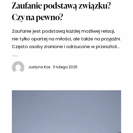
Zaufanie podstawą związku?
Czy na pewno?
Zaufanie jest podstawą każdej możliwej relacji,
nie tylko opartej na miłości, ale także na przyjaźni.
Często osoby zranione i odrzucone w przeszłości
boją się kolejnej krzywdy i stają się nieufne.
Związek dwojga ludzi, z których jedno ma kłopoty
Justyna Kos · 11 lutego 2025
z zaufaniem, prędzej czy później będzie musiał
mierzyć się z poważnymi kłopotami. O tym, jak
więc oprzeć