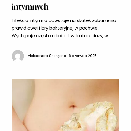
intymnych
Infekcja intymna powstaje na skutek zaburzenia
prawidłowej flory bakteryjnej w pochwie.
Występuje często u kobiet w trakcie ciąży, w
okresie menopauzy, podczas antybiotykoterapii
czy też w związku z aktywnością seksualną.
Aleksandra Szczęsna · 8 czerwca 2025
Poznaj pierwsze objawy infekcji intymnej, aby
szybko rozpocząć leczenie. Jak powstaje infekcja
intymna? Kobiety w trakcie swojego życia często
są narażone na występowanie infekcji intymnej.