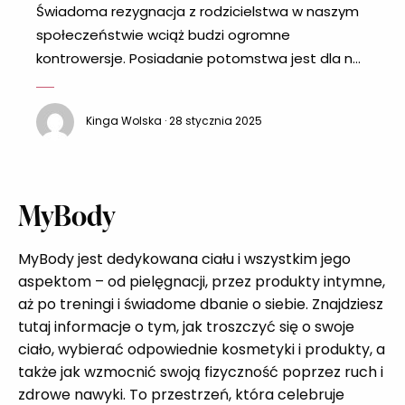
Świadoma rezygnacja z rodzicielstwa w naszym
społeczeństwie wciąż budzi ogromne
kontrowersje. Posiadanie potomstwa jest dla nas
bowiem naturalną koleją rzeczy. Choć przykro to
przyznać, to jednak wielu osobom wciąż ciężko
Kinga Wolska · 28 stycznia 2025
uwierzyć, że dwoje dorosłych ludzi naprawdę
może nie chcieć mieć dzieci, a małżeństwa z
długoletnim stażem muszą wręcz mierzyć się z
podejrzeniami o problemy z
MyBody
MyBody jest dedykowana ciału i wszystkim jego
aspektom – od pielęgnacji, przez produkty intymne,
aż po treningi i świadome dbanie o siebie. Znajdziesz
tutaj informacje o tym, jak troszczyć się o swoje
ciało, wybierać odpowiednie kosmetyki i produkty, a
także jak wzmocnić swoją fizyczność poprzez ruch i
zdrowe nawyki. To przestrzeń, która celebruje