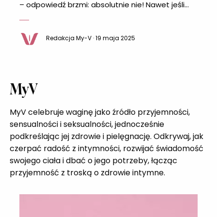
– odpowiedź brzmi: absolutnie nie! Nawet jeśli
kojarzy się go głównie z osobami
doświadczającymi suchości pochwy, w
Redakcja My-V · 19 maja 2025
rzeczywistości wiele osób stosuje go po prostu
dla większego komfortu i przyjemności. Naturalne
nawilżenie pochwy może zależeć od wielu
czynników, a sięganie po lubrykant
MyV
MyV celebruje waginę jako źródło przyjemności,
sensualności i seksualności, jednocześnie
podkreślając jej zdrowie i pielęgnację. Odkrywaj, jak
czerpać radość z intymności, rozwijać świadomość
swojego ciała i dbać o jego potrzeby, łącząc
przyjemność z troską o zdrowie intymne.