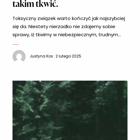
takim tkwić.
Toksyczny związek warto kończyć jak najszybciej
się da. Niestety nierzadko nie zdajemy sobie
sprawy, iż tkwimy w niebezpiecznym, trudnym
związku, który nie powinien już trwać. Po czym
możesz poznać, iż Twój obecny związek zamiast
Justyna Kos · 2 lutego 2025
Cię uskrzydlać, negatywnie odbija się na Twojej
psychice? Sprawdź w poniższym artykule.
Przemoc w każdej postaci jest nieakceptowalna
Myślę, że doskonale