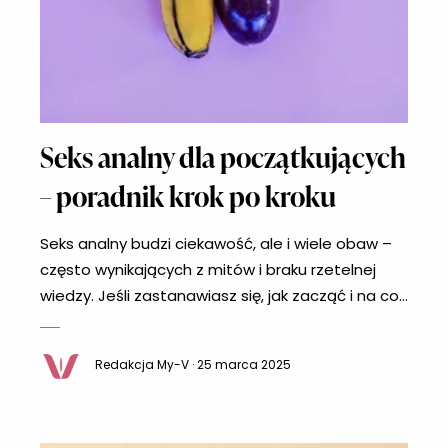
Seks analny dla początkujących
– poradnik krok po kroku
Seks analny budzi ciekawość, ale i wiele obaw –
często wynikających z mitów i braku rzetelnej
wiedzy. Jeśli zastanawiasz się, jak zacząć i na co
zwrócić uwagę, ten poradnik rozwieje Twoje
wątpliwości. Odpowiemy na pytania o
Redakcja My-V · 25 marca 2025
bezpieczeństwo seksu analnego, przygotowanie
oraz najczęstsze mity z nim związane.
Zapraszamy do lektury! Jak zacząć seks analny?