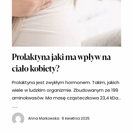
Prolaktyna jaki ma wpływ na
ciało kobiety?
Prolaktyna jest zwykłym hormonem. Takim, jakich
wiele w ludzkim organizmie. Zbudowanym ze 199
aminokwasów. Ma masę cząsteczkowa 23,4 kDa.
Jednak ten hormon w życiu kobiety na wyjątkowe
znaczenie. Jakie? Prolaktyna, czyli? Hormon ten
Anna Markowska · 6 kwietnia 2025
produkowany jest przez przysadkę mózgową.
Nazwa pochodzi od jednej z najważniejszych ról,