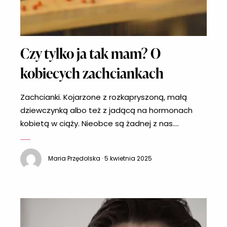
Czy tylko ja tak mam? O
kobiecych zachciankach
Zachcianki. Kojarzone z rozkapryszoną, małą
dziewczynką albo też z jadącą na hormonach
kobietą w ciąży. Nieobce są żadnej z nas.
Szczególnie odczuwalne razem z PMS.
Zaprzyjaźnijmy się z nimi. Robić sobie z nich wroga
Maria Przędolska · 5 kwietnia 2025
zupełnie nie warto. Bądź dla siebie dobra! Nie ma
nic złego w tym, że masz nagle ochotę na
ogromny kawałek ciasta