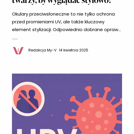
Okulary przeciwsłoneczne to nie tylko ochrona
przed promieniami UV, ale także kluczowy
element stylizacji. Odpowiednio dobrane oprawki
potrafią podkreślić rysy twarzy, nadać jej
harmonijne proporcje i dodać charakteru. Z
Redakcja My-V · 14 kwietnia 2025
drugiej strony, źle dobrane okulary mogą
zaburzyć proporcje i sprawić, że twarz będzie
wyglądać mniej korzystnie. Jak więc dobrać
okulary przeciwsłoneczne do kształtu twarzy, aby
wyglądać modnie