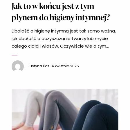
Jak to w końcu jest z tym
płynem do higieny intymnej?
Dbałość o higienę intymną jest tak samo ważna,
jak dbałość o oczyszczanie twarzy lub mycie
całego ciała i włosów. Oczywiście wie o tym
każda z nas. Nie ma więc nic dziwnego w tym, iż w
ostatnich latach na rynku pojawiło się wiele
Justyna Kos · 4 kwietnia 2025
różnego rodzaju płynów do higieny intymnej.
Jedne z nas korzystają z nich podczas