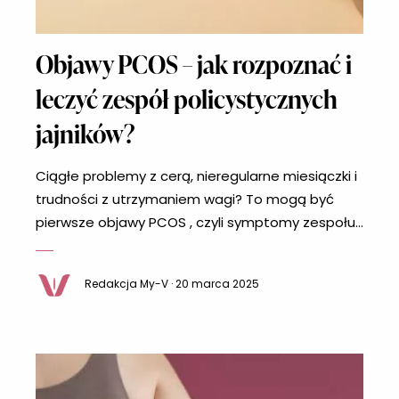
Objawy PCOS – jak rozpoznać i
leczyć zespół policystycznych
jajników?
Ciągłe problemy z cerą, nieregularne miesiączki i
trudności z utrzymaniem wagi? To mogą być
pierwsze objawy PCOS , czyli symptomy zespołu
policystycznych jajników – jednego z
najczęstszych zaburzeń hormonalnych u kobiet.
Redakcja My-V · 20 marca 2025
Szacuje się, że dotyka ono nawet 10–15% kobiet
w wieku rozrodczym. Jak rozpoznać PCOS i na
czym polega leczenie? Jak rozpoznać PCOS?
Najczęstsze objawy