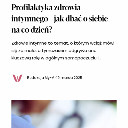
Profilaktyka zdrowia
intymnego – jak dbać o siebie
na co dzień?
Zdrowie intymne to temat, o którym wciąż mówi
się za mało, a tymczasem odgrywa ono
kluczową rolę w ogólnym samopoczuciu i
komforcie każdej kobiety. Infekcje, zaburzenia
hormonalne czy nieprawidłowa higiena mogą
Redakcja My-V · 19 marca 2025
prowadzić do nieprzyjemnych dolegliwości, a
nawet poważniejszych problemów zdrowotnych.
Jak dbać o zdrowie intymne na co dzień? Oto
kilka podstawowych zasad. Higiena – mniej