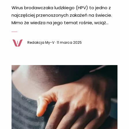
Wirus brodawczaka ludzkiego (HPV) to jedno z
najczęściej przenoszonych zakażeń na świecie.
Mimo że wiedza na jego temat rośnie, wciąż
krąży wokół niego wiele mitów, które mogą
prowadzić do dezinformacji i niepotrzebnego
Redakcja My-V · 11 marca 2025
stresu. Czas rozwiać wątpliwości i oddzielić fakty
od fikcji. MIT: HPV dotyczy tylko osób rozwiązłych
seksualnie PRAWDA: Każda osoba aktywna
seksualnie może zarazić