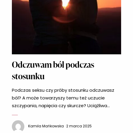
Odczuwam ból podczas
stosunku
Podczas seksu czy próby stosunku odczuwasz
ból? A może towarzyszy temu też uczucie
szczypania, napięcia czy skurcze? Uciążliwa
dolegliwość dotyka kobiet w różnym wieku i jest
często zgłaszaną przypadłością w gabinetach
Kamila Mańkowska · 2 marca 2025
ginekologicznych. Seks nie powinien jednak boleć,