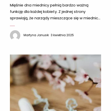
Mięśnie dna miednicy pełnią bardzo ważną
funkcję dla każdej kobiety. Z jednej strony
sprawiają, że narządy mieszczące się w miednicy
pozostają w prawidłowej pozycji, ale też choćby
dbają o utrzymanie moczu. Zatem koniecznie
Martyna Janusik · 3 kwietnia 2025
poznaj szerzej, jak duże znacznie mają mięśnie
dna miednicy oraz przekonaj się, jak skutecznie
można je ćwiczyć. Dlaczego warto wzmocnić
mięśnie dna