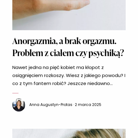
Anorgazmia, a brak orgazmu.
Problem z ciałem czy psychiką?
Nawet jedna na pięć kobiet ma kłopot z
osiągnięciem rozkoszy. Wiesz z jakiego powodu? I
co z tym fantem robić? Jeszcze niedawno
mawiano, że kobieta musi się orgazmu nauczyć –
w przeciwieństwie do mężczyzny, do którego ta
Anna Augustyn-Protas · 2 marca 2025
umiejętność przychodzi sama, i na pstryk. W
końcu, jak napisała kiedyś Manuela Gretkowska,
„mężczyźni są prości w obsłudze, bo