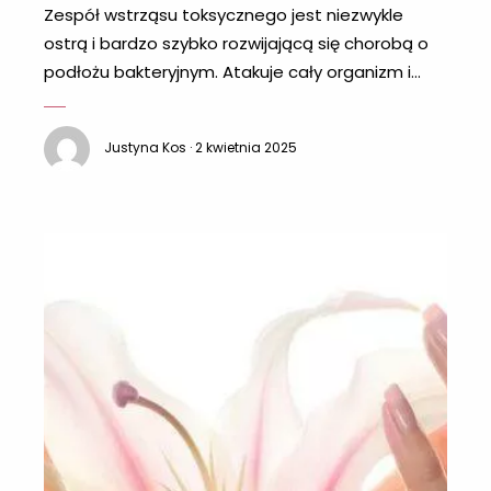
Zespół wstrząsu toksycznego jest niezwykle
ostrą i bardzo szybko rozwijającą się chorobą o
podłożu bakteryjnym. Atakuje cały organizm i
wywołuje niewydolność wielu narządów, co może
doprowadzić nawet do śmierci. Szczególnie
Justyna Kos · 2 kwietnia 2025
narażone na zespół wstrząsu toksycznego są
kobiety – przekonaj się dlaczego! Czym jest
zespół wstrząsu toksycznego? TSS to choroba,
która wywoływana jest przez gronkowca
złocistego